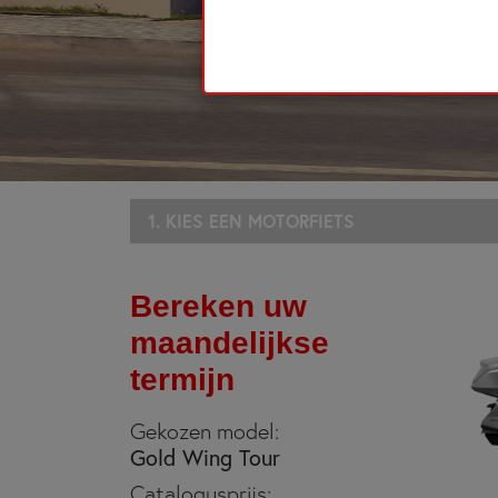
1. KIES EEN MOTORFIETS
Bereken uw
maandelijkse
termijn
Gekozen model:
Gold Wing Tour
Catalogusprijs: