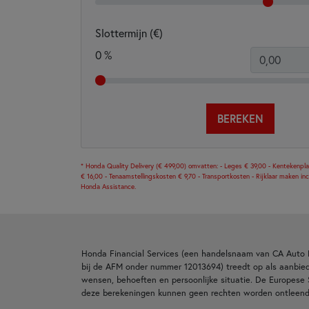
Slottermijn (€)
0
%
BEREKEN
* Honda Quality Delivery (€ 499,00) omvatten: - Leges € 39,00 - Kentekenpl
€ 16,00 - Tenaamstellingskosten € 9,70 - Transportkosten - Rijklaar maken incl.
Honda Assistance.
Honda Financial Services (een handelsnaam van CA Auto 
bij de AFM onder nummer 12013694) treedt op als aanbiede
wensen, behoeften en persoonlijke situatie. De Europes
deze berekeningen kunnen geen rechten worden ontleend.