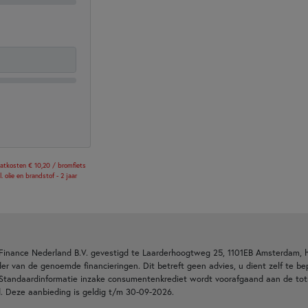
aatkosten € 10,20 / bromfiets
 olie en brandstof - 2 jaar
Finance Nederland B.V. gevestigd te Laarderhoogtweg 25, 1101EB Amsterdam,
r van de genoemde financieringen. Dit betreft geen advies, u dient zelf te bep
e Standaardinformatie inzake consumentenkrediet wordt voorafgaand aan de to
 Deze aanbieding is geldig t/m 30-09-2026.